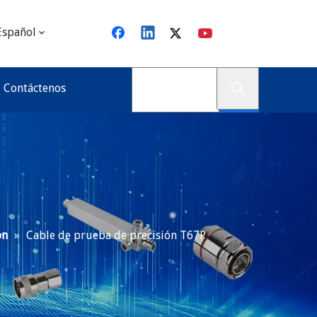
Español
Contáctenos
ón
»
Cable de prueba de precisión T67P