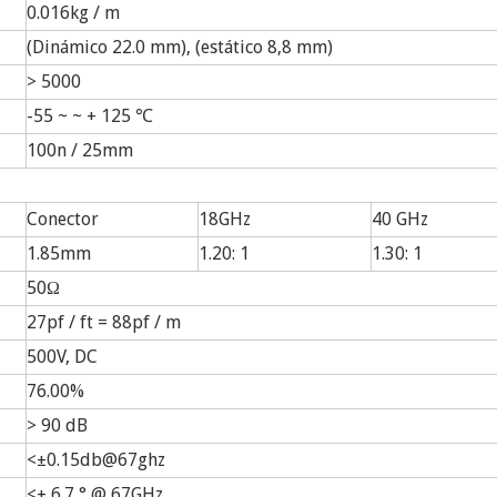
0.016kg / m
(Dinámico 22.0 mm), (estático 8,8 mm)
> 5000
-55 ~ ~ + 125 ℃
100n / 25mm
Conector
18GHz
40 GHz
1.85mm
1.20: 1
1.30: 1
50Ω
27pf / ft = 88pf / m
500V, DC
76.00%
> 90 dB
<±0.15db@67ghz
<± 6.7 ° @ 67GHz