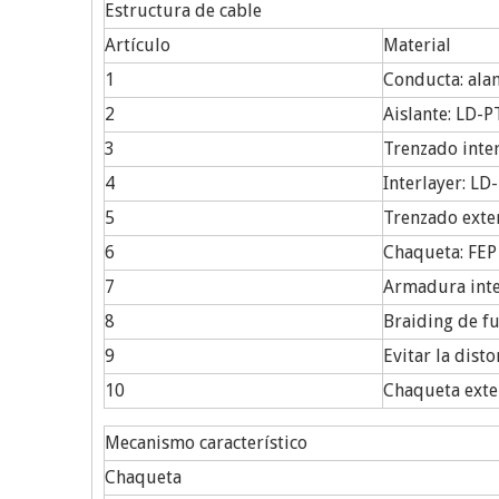
Estructura de cable
Artículo
Material
1
Conducta: ala
2
Aislante: LD-P
3
Trenzado inter
4
Interlayer: LD
5
Trenzado exte
6
Chaqueta: FEP
7
Armadura inte
8
Braiding de f
9
Evitar la disto
10
Chaqueta exte
Mecanismo característico
Chaqueta