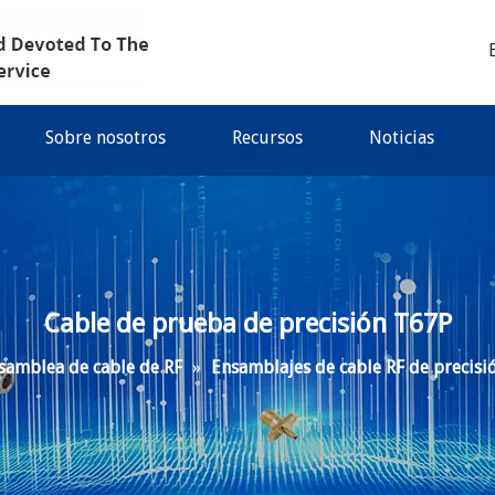
Sobre nosotros
Recursos
Noticias
Cable de prueba de precisión T67P
samblea de cable de RF
»
Ensamblajes de cable RF de precisi