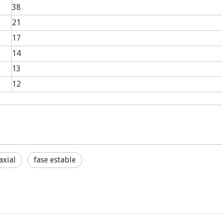
38
21
17
14
13
12
axial
fase estable