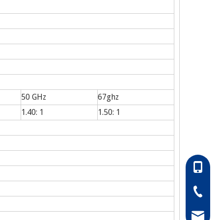
50 GHz
67ghz
1.40: 1
1.50: 1
86-1305
86-0511
hong@rf