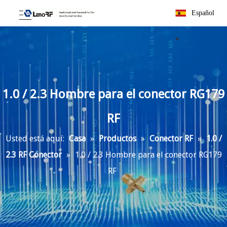
Español
1.0 / 2.3 Hombre para el conector RG179
RF
Usted está aquí:
Casa
»
Productos
»
Conector RF
»
1.0 /
2.3 RF Conector
»
1.0 / 2.3 Hombre para el conector RG179
RF