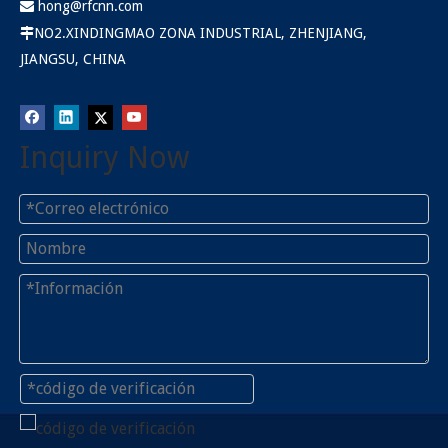
hong@rfcnn.com

NO2.XINDINGMAO ZONA INDUSTRIAL, ZHENJIANG,

JIANGSU, CHINA
Inquiry Now