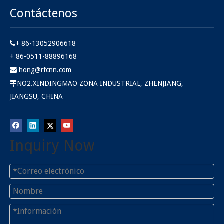
Contáctenos
+ 86-13052906618

+ 86-0511-88896168
hong@rfcnn.com

NO2.XINDINGMAO ZONA INDUSTRIAL, ZHENJIANG,

JIANGSU, CHINA
Inquiry Now