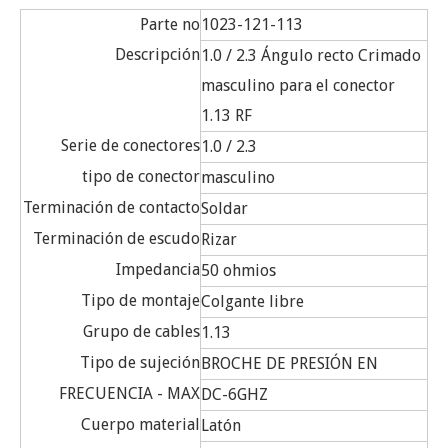
Parte no
1023-121-113
Descripción
1.0 / 2.3 Ángulo recto Crimado
masculino para el conector
1.13 RF
Serie de conectores
1.0 / 2.3
tipo de conector
masculino
Terminación de contacto
Soldar
Terminación de escudo
Rizar
Impedancia
50 ohmios
Tipo de montaje
Colgante libre
Grupo de cables
1.13
Tipo de sujeción
BROCHE DE PRESIÓN EN
FRECUENCIA - MAX
DC-6GHZ
Cuerpo material
Latón