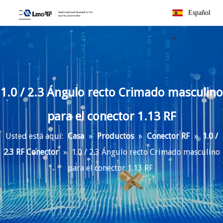
Español
1.0 / 2.3 Ángulo recto Crimado masculino
para el conector 1.13 RF
Usted está aquí:
Casa
»
Productos
»
Conector RF
»
1.0 /
2.3 RF Conector
»
1.0 / 2.3 Ángulo recto Crimado masculino
para el conector 1.13 RF