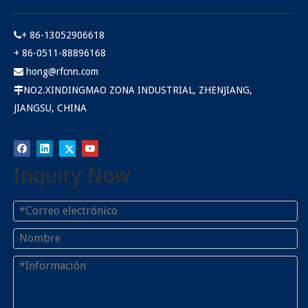
+ 86-13052906618

+ 86-0511-88896168
hong@rfcnn.com

NO2.XINDINGMAO ZONA INDUSTRIAL, ZHENJIANG,

JIANGSU, CHINA
Enchufe RPTNC para
enchufar el adaptador RF
Inquiry Now
Preguntar
1
2
3
»