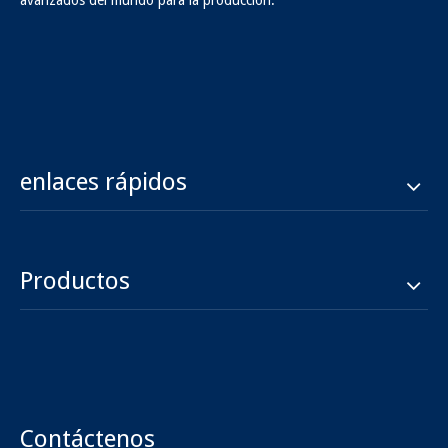
avanzados del mundo para la producción.
SMA JACK TO JACK RF
SMA JACK TO JACK FRANGE
Adapter
MOUNT RF ADAPTADOR
Preguntar
Preguntar
enlaces rápidos
Productos
SMA BHD JACK TO JACK RF
SMA JACK TO JACK FRANGE
Adapter
MOUNT RF ADAPTADOR
Preguntar
Preguntar
Contáctenos