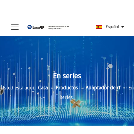
Español
En series
Usted está aquí:
Casa
»
Productos
»
Adaptador de rf
»
En
series