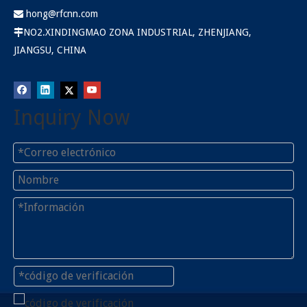
hong@rfcnn.com

NO2.XINDINGMAO ZONA INDUSTRIAL, ZHENJIANG,

JIANGSU, CHINA
Inquiry Now