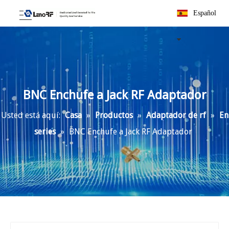
Español
BNC Enchufe a Jack RF Adaptador
Usted está aquí:
Casa
»
Productos
»
Adaptador de rf
»
En
series
»
BNC Enchufe a Jack RF Adaptador