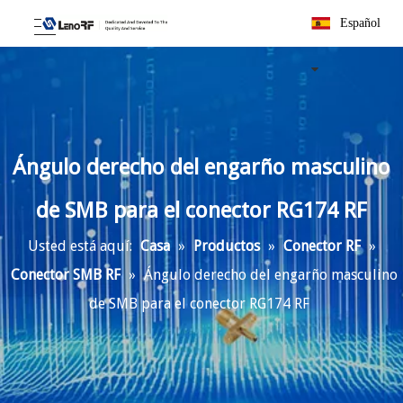
Español
Ángulo derecho del engarño masculino
de SMB para el conector RG174 RF
Usted está aquí:
Casa
»
Productos
»
Conector RF
»
Conector SMB RF
»
Ángulo derecho del engarño masculino
de SMB para el conector RG174 RF