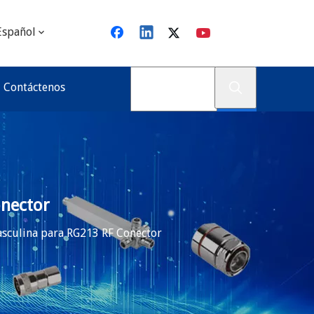
Español
Contáctenos
onector
asculina para RG213 RF Conector