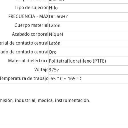
Tipo de sujeción
Hilo
FRECUENCIA - MAX
DC-6GHZ
Cuerpo material
Latón
Acabado corporal
Níquel
rial de contacto central
Latón
ado de contacto central
Oro
Material dieléctrico
Politetrafluoretileno (PTFE)
Voltaje
375v
Temperatura de trabajo
-65 ° C ~ 165 ° C
misión, industrial, médica, instrumentación.