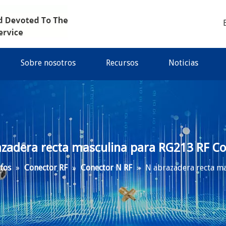
Sobre nosotros
Recursos
Noticias
zadera recta masculina para RG213 RF C
tos
»
Conector RF
»
Conector N RF
»
N abrazadera recta m