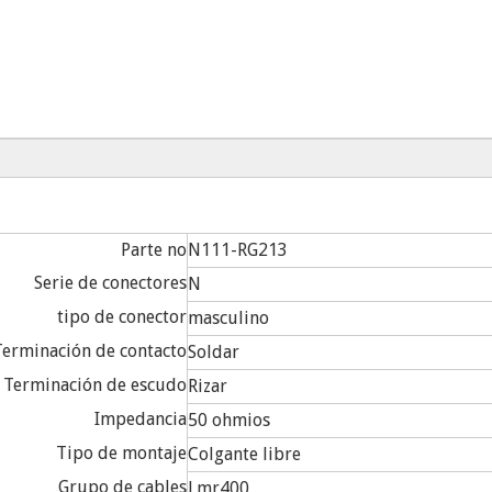
Parte no
N111-RG213
Serie de conectores
N
tipo de conector
masculino
Terminación de contacto
Soldar
Terminación de escudo
Rizar
Impedancia
50 ohmios
Tipo de montaje
Colgante libre
Grupo de cables
Lmr400