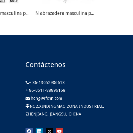
N Abrazadera masculina para conector de RF de cable flexible de 7/8 "
N abrazadera masculina para el conector RF de cable flexible de 1/2 "
Contáctenos
+ 86-13052906618

+ 86-0511-88896168
hong@rfcnn.com

NO2.XINDINGMAO ZONA INDUSTRIAL,

ZHENJIANG, JIANGSU, CHINA