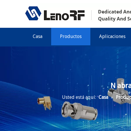
Casa
Productos
Aplicaciones
N abra
Usted está aquí:
Casa
»
Produc