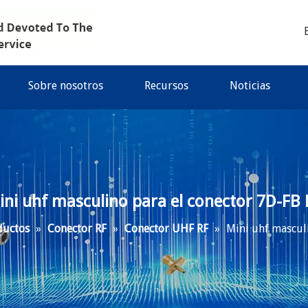
Sobre nosotros
Recursos
Noticias
ini uhf masculino para el conector 7D-FB 
ductos
»
Conector RF
»
Conector UHF RF
»
Mini uhf mascul