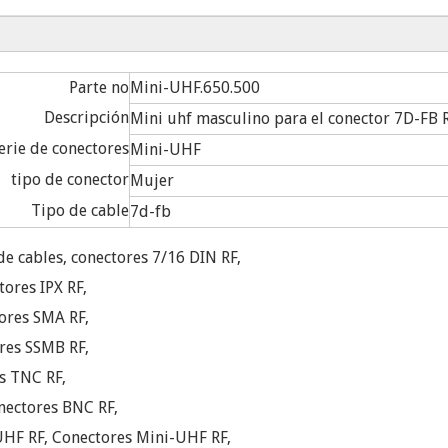
Parte no
Mini-UHF.650.500
Descripción
Mini uhf masculino para el conector 7D-FB 
erie de conectores
Mini-UHF
tipo de conector
Mujer
Tipo de cable
7d-fb
e cables, conectores 7/16 DIN RF,
ores IPX RF,
ores SMA RF,
res SSMB RF,
s TNC RF,
onectores BNC RF,
UHF RF, Conectores Mini-UHF RF,