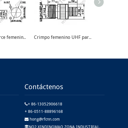
Brida de engarce femenino UHF para RG58 RF Conector
Crimpo femenino UHF para el conector RG213 RF
Contáctenos
+ 86-13052906618

+ 86-0511-88896168
hong@rfcnn.com

NO2.XINDINGMAO ZONA INDUSTRIAL,
