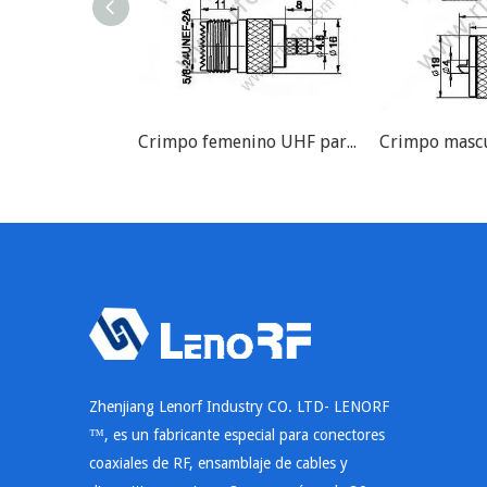
Crimpo femenino UHF para RG142 RF Conector
Zhenjiang Lenorf Industry CO. LTD- LENORF
™, es un fabricante especial para conectores
coaxiales de RF, ensamblaje de cables y