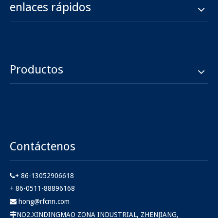
enlaces rápidos
Productos
Contáctenos
+ 86-13052906618

+ 86-0511-88896168
hong@rfcnn.com

NO2.XINDINGMAO ZONA INDUSTRIAL, ZHENJIANG,
