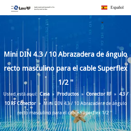
Español
Mini DIN 4.3 / 10 Abrazadera de ángulo
recto masculino para el cable Superflex
1/2 ''
Usted está aquí:
Casa
»
Productos
»
Conector RF
»
4.3 /
10 RF Conector
»
Mini DIN 4.3 / 10 Abrazadera de ángulo
recto masculino para el cable Superflex 1/2 ''