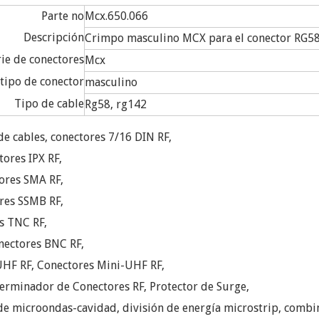
Parte no
Mcx.650.066
Descripción
Crimpo masculino MCX para el conector RG58
rie de conectores
Mcx
tipo de conector
masculino
Tipo de cable
Rg58, rg142
e cables, conectores 7/16 DIN RF,
ores IPX RF,
ores SMA RF,
res SSMB RF,
s TNC RF,
onectores BNC RF,
UHF RF, Conectores Mini-UHF RF,
erminador de Conectores RF, Protector de Surge,
 de microondas-cavidad, división de energía microstrip, combi