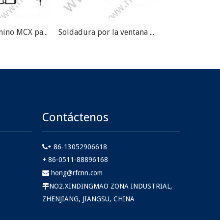
Crimazo femenino MCX para RG178 RF Conector
Soldadura por la ventana de Crimp femenina MCX para RG178 RF Conector
Contáctenos
+ 86-13052906618

+ 86-0511-88896168
hong@rfcnn.com

NO2.XINDINGMAO ZONA INDUSTRIAL,

ZHENJIANG, JIANGSU, CHINA