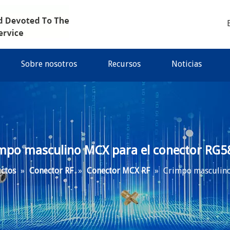
Sobre nosotros
Recursos
Noticias
mpo masculino MCX para el conector RG5
ctos
»
Conector RF
»
Conector MCX RF
»
Crimpo masculino