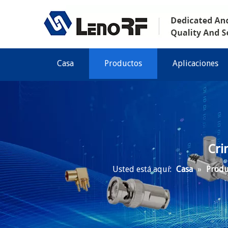
Casa
Productos
Aplicaciones
Cri
Usted está aquí:
Casa
»
Produ