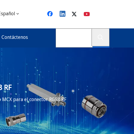
Español
Contáctenos
8 RF
 MCX para el conector RG58 RF