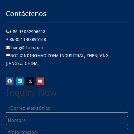
Contáctenos
+ 86-13052906618

+ 86-0511-88896168
hong@rfcnn.com

NO2.XINDINGMAO ZONA INDUSTRIAL, ZHENJIANG,

JIANGSU, CHINA
Inquiry Now