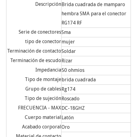
Descripción
Brida cuadrada de mamparo
hembra SMA para el conector
RG174 RF
Serie de conectores
Sma
tipo de conector
mujer
Terminación de contacto
Soldar
Terminación de escudo
Rizar
Impedancia
50 ohmios
Tipo de montaje
brida cuadrada
Grupo de cables
Rg174
Tipo de sujeción
Roscado
FRECUENCIA - MAX
DC-18GHZ
Cuerpo material
Latón
Acabado corporal
Oro
Material de contacto