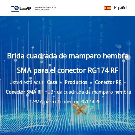
Español
Brida cuadrada de mamparo hembra
SMA para el conector RG174 RF
Usted está aquí:
Casa
»
Productos
»
Conector RF
»
Conector SMA RF
»
Brida cuadrada de mamparo hembra
SMA para el conector RG174 RF