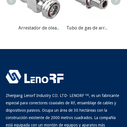
Arrestador de oleadas de barrido de marco de microondas -din macho a mujer
Tubo de gas de arrestador de oleada para microondas -n macho al mamparo femenino
Zhenjiang Lenorf Industry CO. LTD- LENORF ™, es un fabricante
especial para conectores coaxiales de RF, ensamblaje de cables y
dispositivos pasivos. Ocupa un área de 30 hectáreas con la
construcción existente de 2000 metros cuadrados. La compañía
está equipada con un montón de equipos y aparatos más