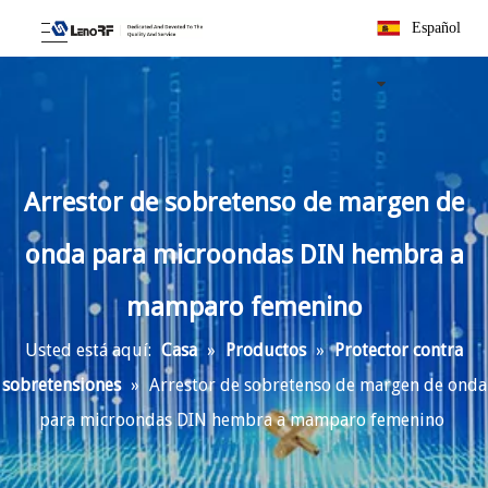
Español
Arrestor de sobretenso de margen de
onda para microondas DIN hembra a
mamparo femenino
Usted está aquí:
Casa
»
Productos
»
Protector contra
sobretensiones
»
Arrestor de sobretenso de margen de onda
para microondas DIN hembra a mamparo femenino