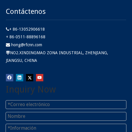
Contáctenos
+ 86-13052906618

+ 86-0511-88896168
hong@rfcnn.com

NO2.XINDINGMAO ZONA INDUSTRIAL, ZHENJIANG,

JIANGSU, CHINA
Inquiry Now