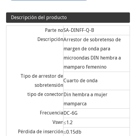
Descripción del producto
Parte no
SA-DINFF-Q-B
Descripción
Arrestor de sobretenso de
margen de onda para
microondas DIN hembra a
mamparo femenino
Tipo de arrestor de
Cuarto de onda
sobretensión
tipo de conector
Din hembra a mujer
mamparca
Frecuencia
DC-6G
Vswr
≤1.2
Pérdida de inserción
≤0.15db